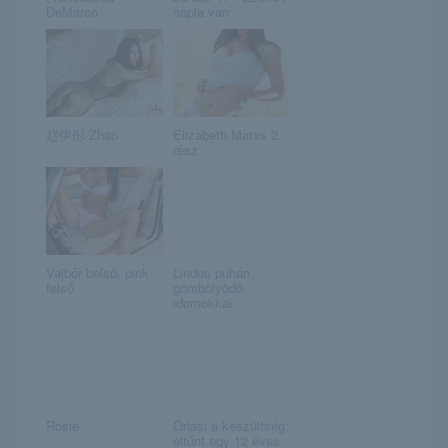
DeMarco
napja van
赵伊彤 Zhao
Elizabeth Marxs 2.
rész
Vajbőr belső, pink
Lindus puhán
felső
gömbölyödő
idomokkal
Rosie
Óriási a készültség:
eltűnt egy 12 éves