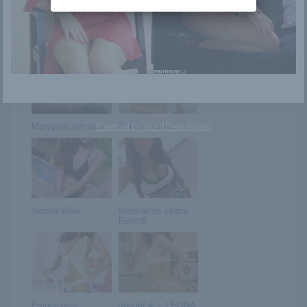
Susi
Chiara gyönyörű
teste fényben és
árnyékban
Maryjane Johnson
Rhian Sugden
Powered by
WordPress Popup
Verona Wee
Motivációs csöcs
Bettitől
Francessca
Január 4. – LEONA