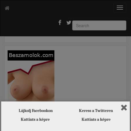
T
o
g
g
l
e
n
a
v
i
g
a
t
i
o
n
Lájkolj Facebookon
Keress a Twitteren
Kattints a képre
Kattints a képre