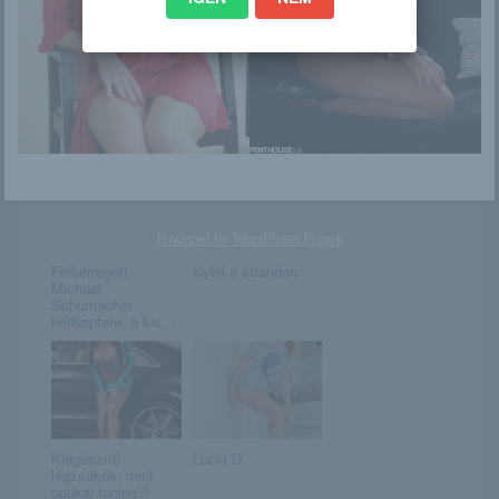
Valeria
Nancy
Powered by
WordPress Popup
Felberregett
Sybil a strandon
Michael
Schumacher
helikoptere, a kis...
Kiegészítő
Lucia D
légzsákok, mint
optikai tuning?!