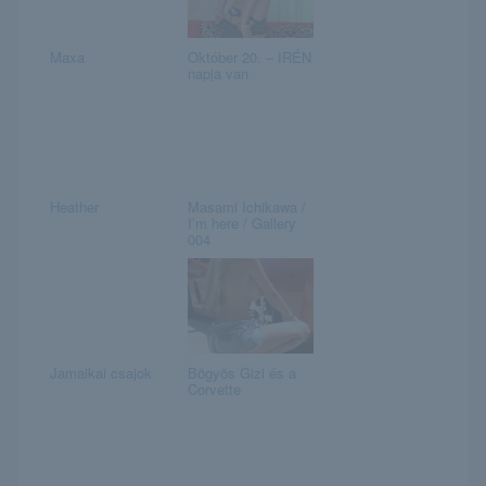
Maxa
Október 20. – IRÉN
napja van
Heather
Masami Ichikawa /
I’m here / Gallery
004
Jamaikai csajok
Bögyös Gizi és a
Corvette