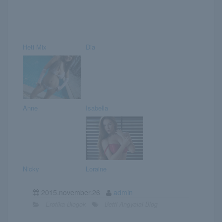
Heti Mix
Dia
Anne
Isabella
Nicky
Loraine
2015.november.26
admin
Erotika Blogok
Betti Angyalai Blog