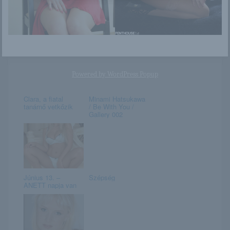
Lexy
Carinela
Powered by
WordPress Popup
Clara, a fiatal
Minami Hatsukawa
tanárnő vetkőzik
/ Be With You /
Gallery 002
Június 13. –
Szépség
ANETT napja van