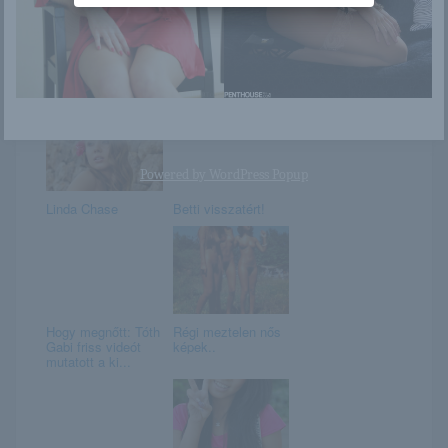
Aurelia Perez
A 80-as évek
álomnői
Powered by
WordPress Popup
Linda Chase
Betti visszatért!
Hogy megnőtt: Tóth
Régi meztelen nős
Gabi friss videót
képek..
mutatott a ki...