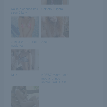
Kallia a csábos kék
Chinatsu Ogata
szemű lány
Június 29. – JUDIT
Adel
napja van
Nika
KRESZ teszt – ezt
még a rutinos
sofőrök közül is k...