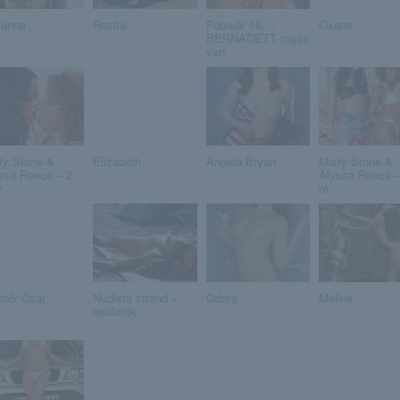
anna
Rosita
Február 18. –
Oxana
BERNADETT napja
van
ty Stone &
Elizabeth
Angela Bryan
Misty Stone &
ssa Reece – 2.
Alyssa Reece –
z
ré...
tőr Csaj
Nudista strand –
Odara
Melina
lesifotók