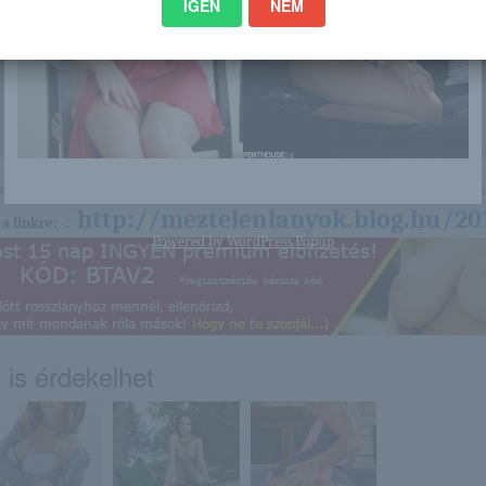
IGEN
NEM
nagyon sok olyan lány van, aki cseppet sem szégyenlős. Ha ennek a lánynak 
http://meztelenlanyok.blog.hu/20
a linkre: -:-
Powered by
WordPress Popup
 is érdekelhet