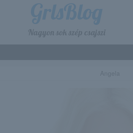
GrlsBlog
Nagyon sok szép csajszi
Angela