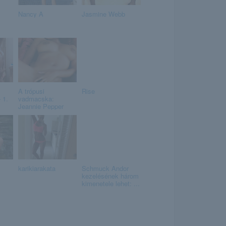
Nancy A
Jasmine Webb
A trópusi
Rise
 1.
vadmacska:
Jeannie Pepper
karikiarakata
Schmuck Andor
kezelésének három
kimenetele lehet: ...