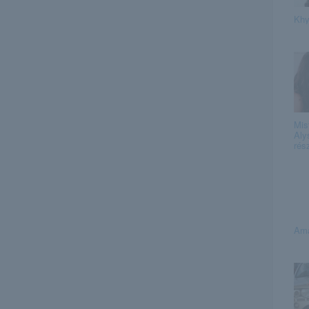
Khy
Mis
Aly
rés
Ama