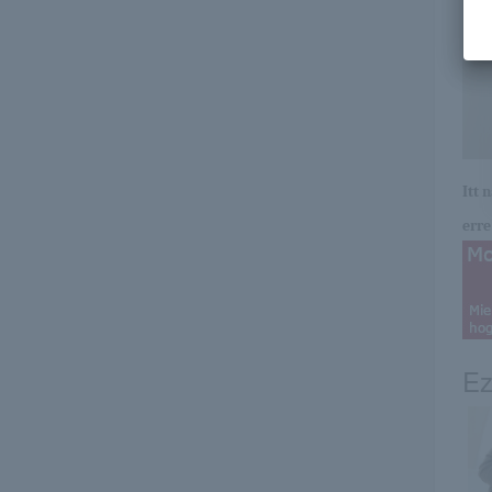
Itt 
erre 
Ez