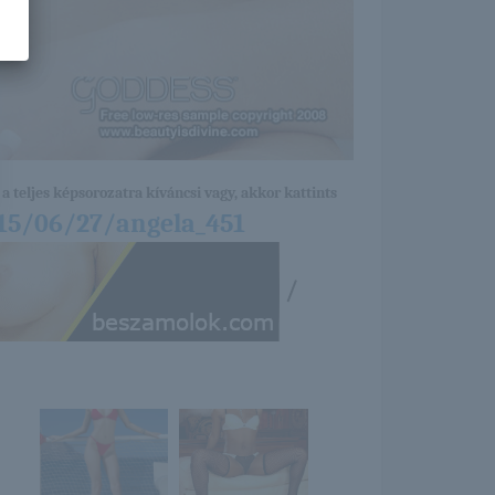
a teljes képsorozatra kíváncsi vagy, akkor kattints
15/06/27/angela_451
/