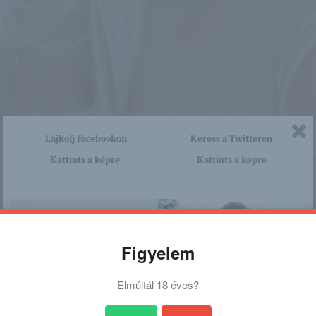
Lájkolj Facebookon
Keress a Twitteren
Kattints a képre
Kattints a képre
Figyelem
Elmúltál 18 éves?